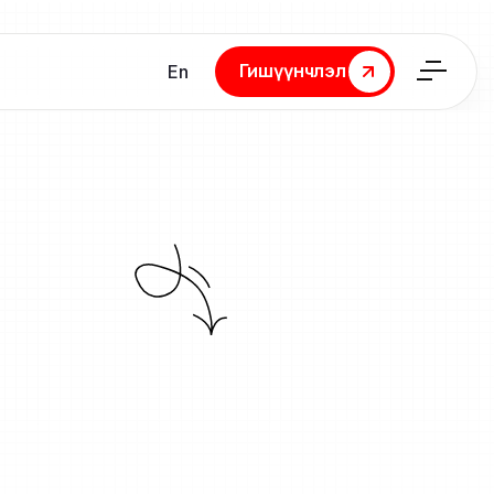
Гишүүнчлэл
En
Гишүүнчлэл