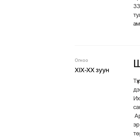
33
ту
ам
Огноо
Ш
XIX-XX зуун
Тү
дэ
Их
са
Ар
эр
тө