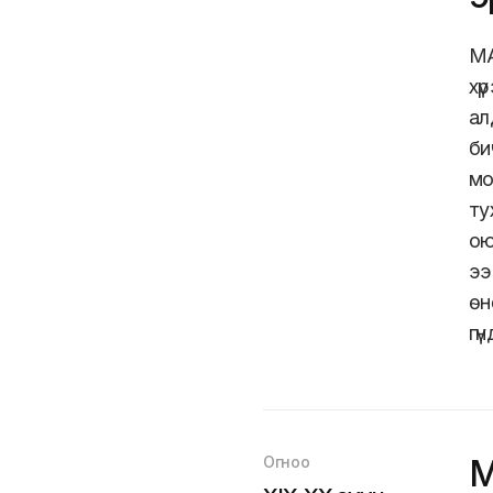
МА
хү
ал
би
мо
ту
ою
ээ
өн
гү
Огноо
М