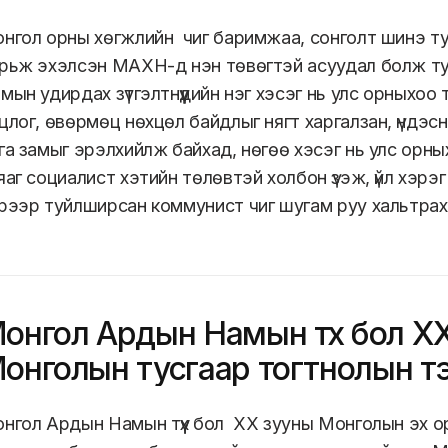
нгол орны хөгжлийн чиг баримжаа, сонголт шинэ т
рьж эхэлсэн МАХН-д нэн төвөгтэй асуудал болж ту
мын удирдах зүтгэлтнүүдийн нэг хэсэг нь улс орныхоо т
цлог, өвөрмөц нөхцөл байдлыг нягт харгалзан, үндэсн
га замыг эрэлхийлж байхад, нөгөө хэсэг нь улс орн
яаг социалист хэтийн төлөвтэй холбон үзэж, үйл хэрэг
рээр туйлширсан коммунист чиг шугам руу хальтрах
онгол Ардын Намын түүх бол Х
онголын тусгаар тогтнолын т
х
нгол Ардын Намын түүх бол ХХ зууны Монголын эх о