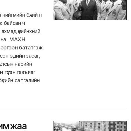
 нийгмийн бүхий л
лж байсан ч
 ахмад үеийнхний
илнэ. МАХН
сэргээн бататгаж,
он эдийн засаг,
улсын нарийн
түүхэн гавъяаг
бүрийн сэтгэлийн
римжаа