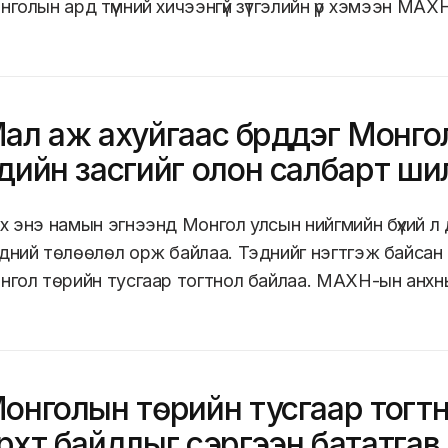
нголын ард түмний хичээнгүй зүтгэлийн үр хэмээн МАХН
ал аж ахуйгаас бүрддэг Монго
дийн засгийг олон салбарт шил
х энэ намын эгнээнд Монгол улсын нийгмийн бүхий л
дний төлөөлөл орж байлаа. Тэднийг нэгтгэж байсан ц
нгол төрийн тусгаар тогтнол байлаа. МАХН-ын анхны
онголын төрийн тусгаар тогтно
рхт байдлыг сэргээн бататгав