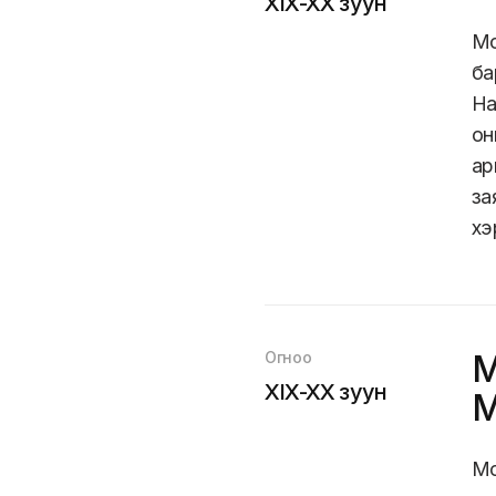
XIX-XX зуун
Мо
ба
На
он
ар
за
хэ
Огноо
М
XIX-XX зуун
М
түү
Мо