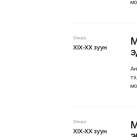
мо
Огноо
М
XIX-XX зуун
э
Ан
тэ
мо
Огноо
М
XIX-XX зуун
э