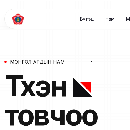
Бүтэц
Нам
М
МОНГОЛ АРДЫН НАМ
Түүхэн
товчоо