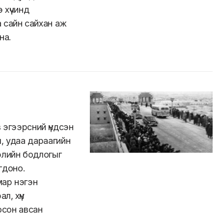
 хүчинд
 сайн сайхан аж
йна.
 эгээрсний үндсэн
, удаа дараагийн
элийн бодлогыг
огдоно.
мар нэгэн
л, хүн
осон авсан