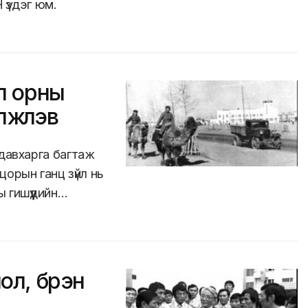
 үздэг юм.
л орны
жүүлэв
 давхарга багтаж
орын ганц зүйл нь
 гишүүдийн…
л, бүрэн