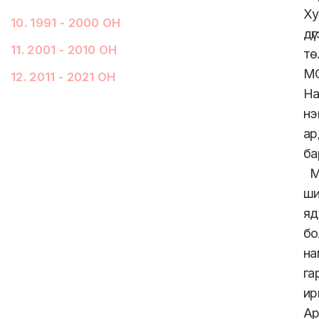
Ху
10
.
1991 - 2000 ОН
дү
11
.
2001 - 2010 ОН
тө
МО
12
.
2011 - 2021 ОН
На
нэ
ар
ба
Мо
ши
яд
бо
на
га
ир
Ар