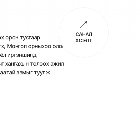
САНАЛ
эх орон тусгаар
ХҮСЭЛТ
үүх, Монгол орныхоо олон
соёл иргэншилд
лыг хангахын төлөөх ажил
ачаатай замыг туулж