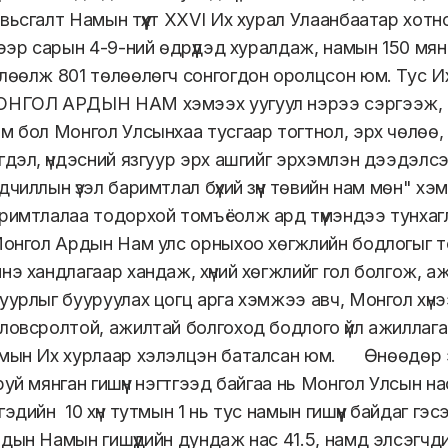
вьсгалт Намын түүхт XXVI Их хурал Улаанбаатар хотн
гээр сарын 4-9-ний өдрүүдэд хуралдаж, намын 150 мянг
лөөлж 801 төлөөлөгч сонгогдон оролцсон юм. Тус И
НГОЛ АРДЫН НАМ хэмээх уугуул нэрээ сэргээж,
м бол Монгол Улсынхаа тусгаар тогтнол, эрх чөлөө, 
гдэл, үндэсний язгуур эрх ашгийг эрхэмлэн дээдэлсэ
дчиллын үзэл баримтлал бүхий зүүн төвийн нам мөн" хэм
римтлалаа тодорхой томъёолж ард түмэндээ тунхаг
нгол Ардын Нам улс орныхоо хөгжлийн бодлогыг 
нэ хандлагаар хандаж, хүний хөгжлийг гол болгож, аж
уурлыг бууруулах цогц арга хэмжээ авч, Монгол хүнээ 
ловсролтой, ажилтай болгоход бодлого үйл ажиллагаа
мын Их хурлаар хэлэлцэн баталсан юм. Өнөөдөр 
руй мянган гишүүн нэгтгээд байгаа нь Монгол Улсын на
гэдийн 10 хүн тутмын 1 нь тус намын гишүүн байдаг гэс
дын Намын гишүүдийн дундаж нас 41.5, намд элсэгчд