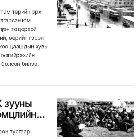
утам төрийн эрх
лгарсан юм.
үүхэн тодорхой
ий, өөрийн гэсэн
ыхоо цаашдын хувь
 гүнзгийрэхийн
 болсон билээ.
Х зууны
эмцлийн
рон тусгаар