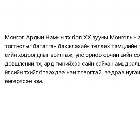
Монгол Ардын Намын түүх бол ХХ зууны Монголын 
тогтнолыг бататган бэхжүүлэхийн төлөөх тэмцлийн т
үеийн хоцрогдлыг арилгаж, улс орноо орчин үеийн 
дэвшүүлсний түүх, ард түмнийхээ сайн сайхан амьдра
үйлсийн түүхийг бүтээхдээ нэн төвөгтэй, ээдрээ нуг
өнгөрүүлсэн юм.