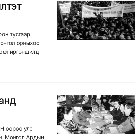
лтэт
рон тусгаар
 Монгол орныхоо
 соёл иргэншилд
аанд
Н өөрөө улс
н. Монгол Ардын