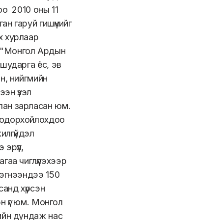
оо 2010 оны 11
ан гаруй гишүүнийг
х хурлаар
 "Монгол Ардын
шударга ёс, эв
н, нийгмийн
ээн үзэл
лан зарласан юм.
тодорхойлохдоо
илгүйдэл
эрүүл,
гаа чиглүүлэхээр
эгнээндээ 150
санд хүрсэн
эн үг юм. Монгол
ийн дундаж нас