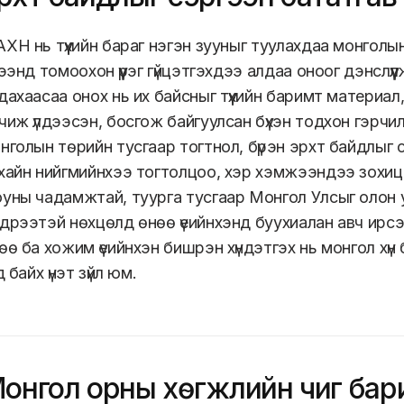
ХН нь түүхийн бараг нэгэн зууныг туулахдаа монголын
рээнд томоохон үүрэг гүйцэтгэхдээ алдаа оноог дэнслүү
дахаасаа онох нь их байсныг түүхийн баримт материал,
чиж үлдээсэн, босгож байгуулсан бүхэн тодхон гэрч
нголын төрийн тусгаар тогтнол, бүрэн эрхт байдлыг 
хайн нийгмийнхээ тогтолцоо, хэр хэмжээндээ зохицс
уны чадамжтай, туурга тусгаар Монгол Улсыг олон 
дрээтэй нөхцөлд өнөө үеийнхэнд буухиалан авч ирсэн 
өө ба хожим үеийнхэн бишрэн хүндэтгэх нь монгол хүн 
нд байх үнэт зүйл юм.
онгол орны хөгжлийн чиг ба