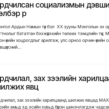
рдчилсан социализмын дэвши
элбэр рүү
нгол Ардын Намын түүх бол ХХ зууны Монголын эх о
гтнолыг бататган бэхжүүлэхийн төлөөх тэмцлийн түүх,
он үеийн хоцрогдлыг арилгаж, улс орноо орчин үеийн
вшүүлсний…
рдчилал, зах зээлийн харилц
илжих явц
дчилал, зах зээлийн харилцаанд шилжих явцад МАХ
рийн амьд эд эсийн хувьд бүрэн шинэчлэгдэж чадса