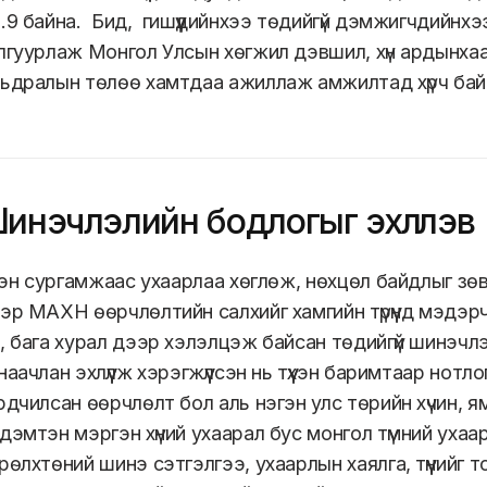
.9 байна. Бид, гишүүдийнхээ төдийгүй дэмжигчдийнхээ
лгуурлаж Монгол Улсын хөгжил дэвшил, хүн ардынхаа
ьдралын төлөө хамтдаа ажиллаж амжилтад хүрч ба
инэчлэлийн бодлогыг эхлүүлэв
үхэн сургамжаас ухаарлаа хөглөж, нөхцөл байдлыг зөв
эр МАХН өөрчлөлтийн салхийг хамгийн түрүүнд мэдэрч
, бага хурал дээр хэлэлцэж байсан төдийгүй шинэчл
наачлан эхлүүлж хэрэгжүүлсэн нь түүхэн баримтаар нотл
дчилсан өөрчлөлт бол аль нэгэн улс төрийн хүчин, я
дэмтэн мэргэн хүний ухаарал бус монгол түмний ухаара
рөлхтөний шинэ сэтгэлгээ, ухаарлын хаялга, түүнийг т