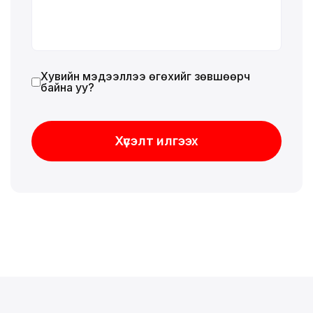
Хувийн мэдээллээ өгөхийг зөвшөөрч
байна уу?
Хүсэлт илгээх
Хүсэлт илгээх