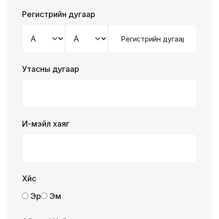
Регистрийн дугаар
Утасны дугаар
И-мэйл хаяг
Хүйс
Эр
Эм