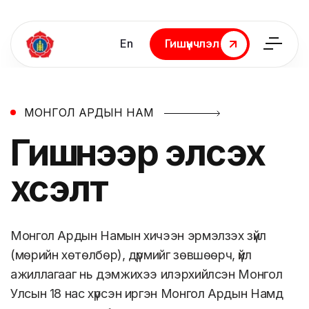
En
Гишүүнчлэл
Гишүүнчлэл
МОНГОЛ АРДЫН НАМ
Гишүүнээр
элсэх
хүсэлт
Монгол Ардын Намын хичээн эрмэлзэх зүйл
(мөрийн хөтөлбөр), дүрмийг зөвшөөрч, үйл
ажиллагааг нь дэмжихээ илэрхийлсэн Монгол
Улсын 18 нас хүрсэн иргэн Монгол Ардын Намд