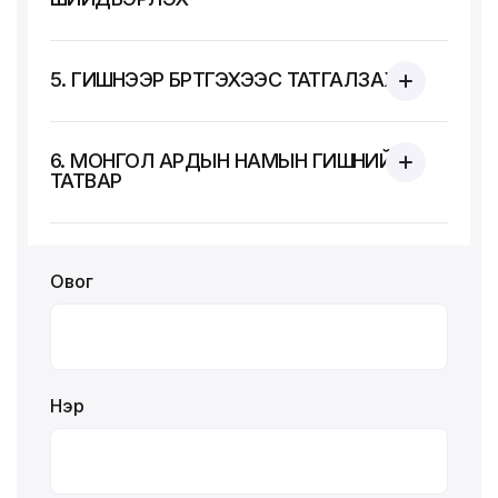
5. ГИШҮҮНЭЭР БҮРТГЭХЭЭС ТАТГАЛЗАХ
6. МОНГОЛ АРДЫН НАМЫН ГИШҮҮНИЙ
ТАТВАР
Овог
Нэр