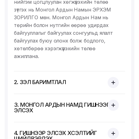
нийгэм цогцлуулан хөгжүүлэхийн төлөө
зүтгэх нь Монгол Ардын Намын ЭРХЭМ
ЗОРИЛГО мөн. Монгол Ардын Нам нь
төрийн болон нутгийн өөрөө удирдах
байгууллагыг байгуулах сонгуульд ялалт
байгуулах буюу олонх болж бодлого,
хөтөлбөрөө хэрэгжүүлэхийн төлөө
ажиллана.
2. ҮЗЭЛ БАРИМТЛАЛ
3. МОНГОЛ АРДЫН НАМД ГИШҮҮНЭЭР
ЭЛСЭХ
4. ГИШҮҮНЭЭР ЭЛСЭХ ХҮСЭЛТИЙГ
ШИЙДВЭРЛЭХ