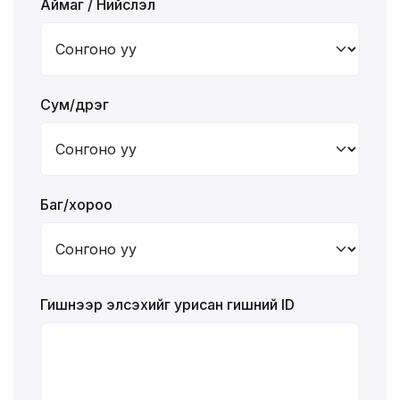
Аймаг / Нийслэл
Сум/дүүрэг
Баг/хороо
Гишүүнээр элсэхийг урисан гишүүний ID