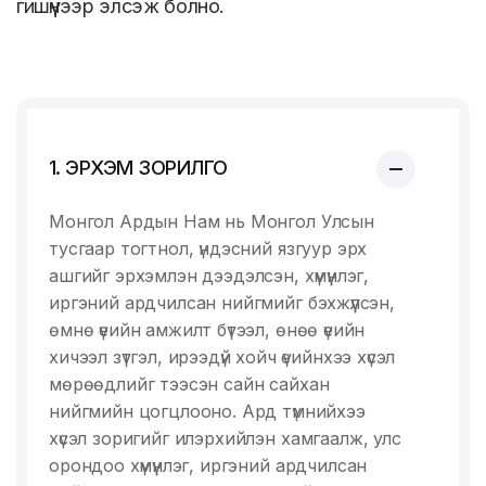
гишүүнээр элсэж болно.
1. ЭРХЭМ ЗОРИЛГО
Монгол Ардын Нам нь Монгол Улсын
тусгаар тогтнол, үндэсний язгуур эрх
ашгийг эрхэмлэн дээдэлсэн, хүмүүнлэг,
иргэний ардчилсан нийгмийг бэхжүүлсэн,
өмнө үеийн амжилт бүтээл, өнөө үеийн
хичээл зүтгэл, ирээдүй хойч үеийнхээ хүсэл
мөрөөдлийг тээсэн сайн сайхан
нийгмийн цогцлооно. Ард түмнийхээ
хүсэл зоригийг илэрхийлэн хамгаалж, улс
орондоо хүмүүнлэг, иргэний ардчилсан